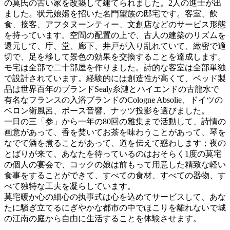
の莫氏の古い家を改築して建てられました。2人の進士が出
ました。状元娘婿を招いた名門望族の邸宅です。客室、飲
食、接客、アフタヌーンティー、文創店などのサービス形態
を持っています。空間の配置の上で、古人の建築のリズムを
還元して、庁、堂、廊下、井戸が入り乱れていて、緻密で適
切で、足を移して景色の効果を交換することを達成します。
モ宅は全部で二十部屋を作りました。詩的な客室は全部単独
で設計されています。経験的には創造性が高くて、ベッド製
品は世界百年のブランドSealy糸漣とハイエンドの古龍水で
有名なフランスの入浴ブランドのCologne Absolie、ドイツの
ベロン衛風呂、ボース音響、ナッツ投影を選びました。
一日の三「参」から一年の80回の雅集まで活動して、詩情の
画意があって、香を焚いてお茶を味わうことがあって、琴を
なでて酒を煮ることがあって、道を伝えて惑わします；夜の
とばりが来て、あなたを待っているのはおそらく1度の莫宅
の個人の宴会で、コックの娘は前もって用意した精致な軽い
食事をすることができて、すべての食材、すべての器物、す
べて独特な工夫を凝らしています。
莫宅暖か心の細心の执事式は心を込めてサービスして、あな
たに騒ぎ立てるにぎやかな都市の中でほこりを離れないで城
の江南の庭から自由に生活することを体験させます。