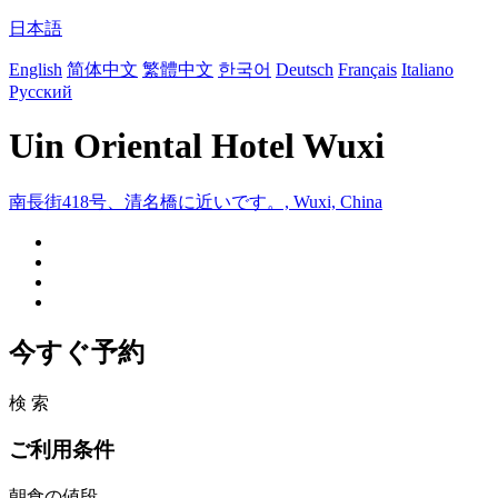
日本語
English
简体中文
繁體中文
한국어
Deutsch
Français
Italiano
Русский
Uin Oriental Hotel Wuxi
南長街418号、清名橋に近いです。, Wuxi, China
今すぐ予約
検 索
ご利用条件
朝食の値段